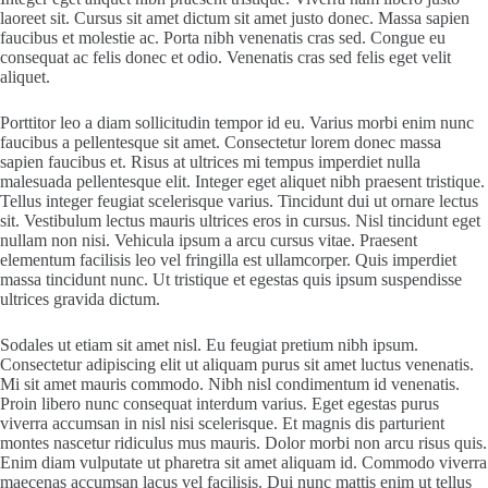
laoreet sit. Cursus sit amet dictum sit amet justo donec. Massa sapien
faucibus et molestie ac. Porta nibh venenatis cras sed. Congue eu
consequat ac felis donec et odio. Venenatis cras sed felis eget velit
aliquet.
Porttitor leo a diam sollicitudin tempor id eu. Varius morbi enim nunc
faucibus a pellentesque sit amet. Consectetur lorem donec massa
sapien faucibus et. Risus at ultrices mi tempus imperdiet nulla
malesuada pellentesque elit. Integer eget aliquet nibh praesent tristique.
Tellus integer feugiat scelerisque varius. Tincidunt dui ut ornare lectus
sit. Vestibulum lectus mauris ultrices eros in cursus. Nisl tincidunt eget
nullam non nisi. Vehicula ipsum a arcu cursus vitae. Praesent
elementum facilisis leo vel fringilla est ullamcorper. Quis imperdiet
massa tincidunt nunc. Ut tristique et egestas quis ipsum suspendisse
ultrices gravida dictum.
Sodales ut etiam sit amet nisl. Eu feugiat pretium nibh ipsum.
Consectetur adipiscing elit ut aliquam purus sit amet luctus venenatis.
Mi sit amet mauris commodo. Nibh nisl condimentum id venenatis.
Proin libero nunc consequat interdum varius. Eget egestas purus
viverra accumsan in nisl nisi scelerisque. Et magnis dis parturient
montes nascetur ridiculus mus mauris. Dolor morbi non arcu risus quis.
Enim diam vulputate ut pharetra sit amet aliquam id. Commodo viverra
maecenas accumsan lacus vel facilisis. Dui nunc mattis enim ut tellus