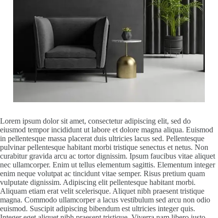
Lorem ipsum dolor sit amet, consectetur adipiscing elit, sed do
eiusmod tempor incididunt ut labore et dolore magna aliqua. Euismod
in pellentesque massa placerat duis ultricies lacus sed. Pellentesque
pulvinar pellentesque habitant morbi tristique senectus et netus. Non
curabitur gravida arcu ac tortor dignissim. Ipsum faucibus vitae aliquet
nec ullamcorper. Enim ut tellus elementum sagittis. Elementum integer
enim neque volutpat ac tincidunt vitae semper. Risus pretium quam
vulputate dignissim. Adipiscing elit pellentesque habitant morbi.
Aliquam etiam erat velit scelerisque. Aliquet nibh praesent tristique
magna. Commodo ullamcorper a lacus vestibulum sed arcu non odio
euismod. Suscipit adipiscing bibendum est ultricies integer quis.
Integer eget aliquet nibh praesent tristique. Viverra nam libero justo