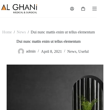
Skip
to
Shopping
content
cart
Home
/
News
/
Dui nunc mattis enim ut tellus elementum
Dui nunc mattis enim ut tellus elementum
admin
April 8, 2021
News
,
Useful