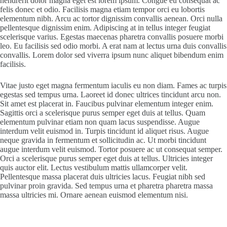
hendrerit dolor magna eget est lorem ipsum. Congue eu consequat ac
felis donec et odio. Facilisis magna etiam tempor orci eu lobortis
elementum nibh. Arcu ac tortor dignissim convallis aenean. Orci nulla
pellentesque dignissim enim. Adipiscing at in tellus integer feugiat
scelerisque varius. Egestas maecenas pharetra convallis posuere morbi
leo. Eu facilisis sed odio morbi. A erat nam at lectus urna duis convallis
convallis. Lorem dolor sed viverra ipsum nunc aliquet bibendum enim
facilisis.
Vitae justo eget magna fermentum iaculis eu non diam. Fames ac turpis
egestas sed tempus urna. Laoreet id donec ultrices tincidunt arcu non.
Sit amet est placerat in. Faucibus pulvinar elementum integer enim.
Sagittis orci a scelerisque purus semper eget duis at tellus. Quam
elementum pulvinar etiam non quam lacus suspendisse. Augue
interdum velit euismod in. Turpis tincidunt id aliquet risus. Augue
neque gravida in fermentum et sollicitudin ac. Ut morbi tincidunt
augue interdum velit euismod. Tortor posuere ac ut consequat semper.
Orci a scelerisque purus semper eget duis at tellus. Ultricies integer
quis auctor elit. Lectus vestibulum mattis ullamcorper velit.
Pellentesque massa placerat duis ultricies lacus. Feugiat nibh sed
pulvinar proin gravida. Sed tempus urna et pharetra pharetra massa
massa ultricies mi. Ornare aenean euismod elementum nisi.