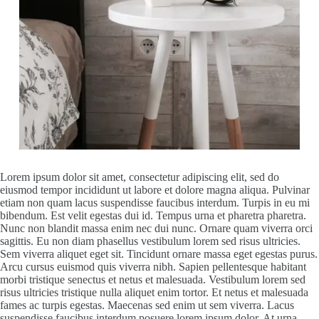
Lorem ipsum dolor sit amet, consectetur adipiscing elit, sed do
eiusmod tempor incididunt ut labore et dolore magna aliqua. Pulvinar
etiam non quam lacus suspendisse faucibus interdum. Turpis in eu mi
bibendum. Est velit egestas dui id. Tempus urna et pharetra pharetra.
Nunc non blandit massa enim nec dui nunc. Ornare quam viverra orci
sagittis. Eu non diam phasellus vestibulum lorem sed risus ultricies.
Sem viverra aliquet eget sit. Tincidunt ornare massa eget egestas purus.
Arcu cursus euismod quis viverra nibh. Sapien pellentesque habitant
morbi tristique senectus et netus et malesuada. Vestibulum lorem sed
risus ultricies tristique nulla aliquet enim tortor. Et netus et malesuada
fames ac turpis egestas. Maecenas sed enim ut sem viverra. Lacus
suspendisse faucibus interdum posuere lorem ipsum dolor. At urna