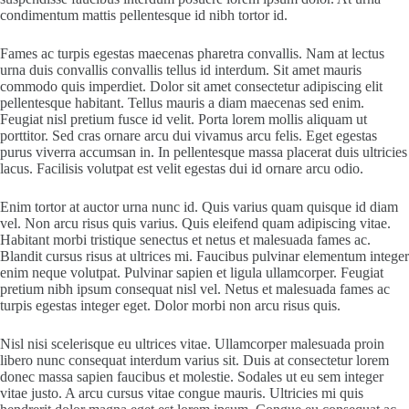
condimentum mattis pellentesque id nibh tortor id.
Fames ac turpis egestas maecenas pharetra convallis. Nam at lectus
urna duis convallis convallis tellus id interdum. Sit amet mauris
commodo quis imperdiet. Dolor sit amet consectetur adipiscing elit
pellentesque habitant. Tellus mauris a diam maecenas sed enim.
Feugiat nisl pretium fusce id velit. Porta lorem mollis aliquam ut
porttitor. Sed cras ornare arcu dui vivamus arcu felis. Eget egestas
purus viverra accumsan in. In pellentesque massa placerat duis ultricies
lacus. Facilisis volutpat est velit egestas dui id ornare arcu odio.
Enim tortor at auctor urna nunc id. Quis varius quam quisque id diam
vel. Non arcu risus quis varius. Quis eleifend quam adipiscing vitae.
Habitant morbi tristique senectus et netus et malesuada fames ac.
Blandit cursus risus at ultrices mi. Faucibus pulvinar elementum integer
enim neque volutpat. Pulvinar sapien et ligula ullamcorper. Feugiat
pretium nibh ipsum consequat nisl vel. Netus et malesuada fames ac
turpis egestas integer eget. Dolor morbi non arcu risus quis.
Nisl nisi scelerisque eu ultrices vitae. Ullamcorper malesuada proin
libero nunc consequat interdum varius sit. Duis at consectetur lorem
donec massa sapien faucibus et molestie. Sodales ut eu sem integer
vitae justo. A arcu cursus vitae congue mauris. Ultricies mi quis