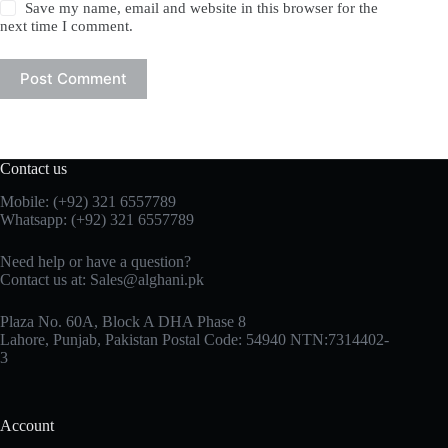
Save my name, email and website in this browser for the
next time I comment.
Post Comment
Contact us
Mobile: (+92) 321 6557789
Whatsapp: (+92) 321 6557789
Need help or have a question?
Contact us at: Sales@alghani.pk
Plaza No. 60A, Block A DHA Phase 8
Lahore, Punjab, Pakistan Postal Code: 54940 NTN:7314402-
3
Account