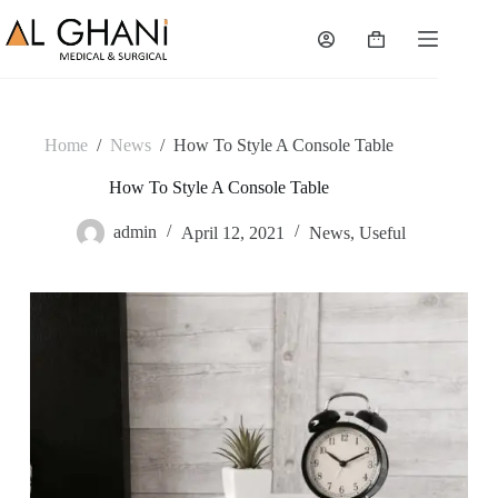
Skip
to
Shopping
content
cart
Home
/
News
/
How To Style A Console Table
How To Style A Console Table
admin
April 12, 2021
News
,
Useful